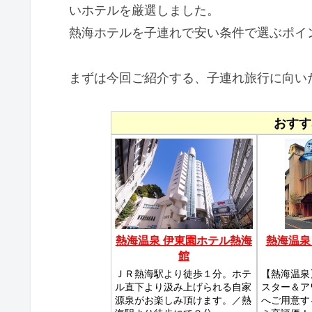
いホテルを厳選しました。
熱海ホテルを子連れで安い条件で選ぶポイ
まずは今回ご紹介する、子連れ旅行に向い
おすす
熱海温泉 伊東園ホテル熱海
熱海温泉
館
ＪＲ熱海駅より徒歩１分。ホテ
【熱海温泉
ル直下より汲み上げられる自家
スター＆ア
源泉がお楽しみ頂けます。／熱
へご用意す