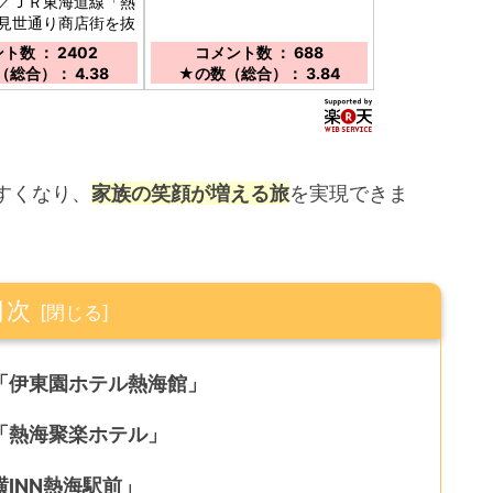
／ＪＲ東海道線「熱
見世通り商店街を抜
分。高台に建つ和風
ト数 ： 2402
コメント数 ： 688
街の景色が人気。露
総合）： 4.38
★の数（総合）： 3.84
室3室有り
すくなり、
家族の笑顔が増える旅
を実現できま
目次
「伊東園ホテル熱海館」
「熱海聚楽ホテル」
INN熱海駅前」