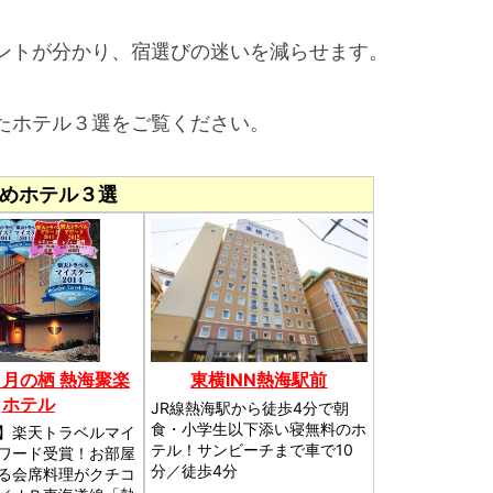
ントが分かり、宿選びの迷いを減らせます。
たホテル３選をご覧ください。
めホテル３選
 月の栖 熱海聚楽
東横INN熱海駅前
ホテル
JR線熱海駅から徒歩4分で朝
食・小学生以下添い寝無料のホ
】楽天トラベルマイ
テル！サンビーチまで車で10
ワード受賞！お部屋
分／徒歩4分
る会席料理がクチコ