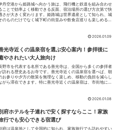
伊丹空港から姫路城へ向かう旅は、飛行機と鉄道を組み合わせ
ることで効率よく移動できる反面、宿泊場所の選び方次第で快
適さが大きく変わります。姫路城は世界遺産として知られ、城
そのものだけでなく城下町の街並みや飲食店巡りも楽しめる観
光地です。そのため伊丹空港から姫路城までの移動動線を意識
し、到着後すぐに休めて翌日の観光にも無理が出ない立地のホ
テルを選ぶことが重要になります。移動の疲れを残さず、姫路
2026.01.09
城観光を心から楽しむためには、宿泊拠点の安心感が欠かせま
せん。
善光寺近くの温泉宿を選ぶ安心案内！参拝後に
癒やされたい大人旅向け
長野市を代表する名所である善光寺は、全国から多くの参拝者
が訪れる歴史あるお寺です。善光寺近くの温泉宿を選べば、朝
のお参りや夕方の散策を無理なく楽しめ、移動の負担を減らし
ながら滞在できます。特に善光寺近くの温泉宿は、市街地にあ
りながら天然温泉を備えている点が魅力で、観光と休息を両立
しやすい存在です。歩き疲れた体を温泉でほぐし、心まで落ち
着く時間を持てることは、旅全体の満足度を大きく高めてくれ
2026.01.08
ます。
別府ホテルを子連れで安く探すならここ！家族
旅行でも安心できる宿選び
別府は温泉地として全国的に知られ、家族旅行でも訪れやすい