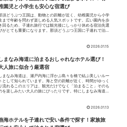
稚園児と小学生も安心な宿選び
那須どうぶつ王国は、動物との距離が近く、幼稚園児から小学
生まで年齢を問わず楽しめる人気スポットです。広い園内を歩
き回るため、子連れ旅行では観光後にしっかり休める宿泊先選
びがとても重要になります。那須どうぶつ王国に子連れで泊ま
るホテルを選ぶ際は、移動時間を抑えられる立地や、広い客
室、食事のしやすさなどが安心材料になります。特にゴールデ
ンウイークや夏休みは混雑しやすく、ホテルでの過ごしやすさ
2026.01.15
が旅全体の満足度を大きく左右します。
しまなみ海道に泊まるおしゃれなホテル選び！
大人旅に似合う厳選宿
しまなみ海道は、瀬戸内海に浮かぶ島々を橋で結ぶ美しいルー
トとして知られています。海と空の距離が近く、時間がゆっく
り流れるこのエリアは、観光だけでなく「泊まること」そのも
のを楽しみたい大人の旅にぴったりです。特にしまなみ海道で
おしゃれなホテルを選ぶことは、旅の印象を大きく左右しま
す。建築や空間デザイン、眺め、食事、サービスまで整った宿
に泊まることで、非日常感と深い満足感を同時に味わえます。
2026.01.13
熱海ホテルを子連れで安い条件で探す！家族旅