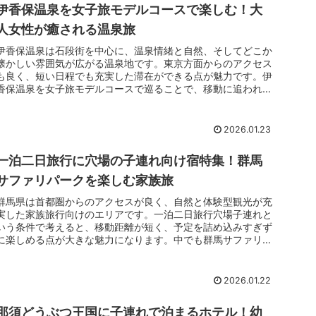
伊香保温泉を女子旅モデルコースで楽しむ！大
人女性が癒される温泉旅
伊香保温泉は石段街を中心に、温泉情緒と自然、そしてどこか
懐かしい雰囲気が広がる温泉地です。東京方面からのアクセス
も良く、短い日程でも充実した滞在ができる点が魅力です。伊
香保温泉を女子旅モデルコースで巡ることで、移動に追われる
ことなく、街歩きや温泉、食事をバランスよく楽しめます。石
段街での散策や写真撮影、宿で過ごす癒しの時間は、日常から
少し離れて心を整えたい大人女性にぴったりです。
2026.01.23
一泊二日旅行に穴場の子連れ向け宿特集！群馬
サファリパークを楽しむ家族旅
群馬県は首都圏からのアクセスが良く、自然と体験型観光が充
実した家族旅行向けのエリアです。一泊二日旅行穴場子連れと
いう条件で考えると、移動距離が短く、予定を詰め込みすぎず
に楽しめる点が大きな魅力になります。中でも群馬サファリパ
ークは、車に乗ったまま動物を間近に見られるため、小さな子
どもでも無理なく楽しめるスポットです。観光後は近隣のホテ
ルに泊まり、しっかり休むことで、`子どもも大人も余裕を持
2026.01.22
って過ごせる旅`が実現します。
那須どうぶつ王国に子連れで泊まるホテル！幼