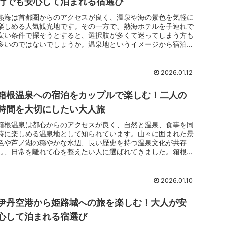
行でも安心して泊まれる宿選び
熱海は首都圏からのアクセスが良く、温泉や海の景色を気軽に
楽しめる人気観光地です。その一方で、熱海ホテルを子連れで
安い条件で探そうとすると、選択肢が多くて迷ってしまう方も
多いのではないでしょうか。温泉地というイメージから宿泊費
が高そうに感じられますが、実際には家族旅行でも利用しやす
い価格帯のホテルが点在しています。子どもと一緒に無理なく
泊まれて、観光も楽しめる宿を選ぶことができれば、旅全体の
2026.01.12
満足度も自然と高まります。
箱根温泉への宿泊をカップルで楽しむ！二人の
時間を大切にしたい大人旅
箱根温泉は都心からのアクセスが良く、自然と温泉、食事を同
時に楽しめる温泉地として知られています。山々に囲まれた景
色や芦ノ湖の穏やかな水辺、長い歴史を持つ温泉文化が共存
し、日常を離れて心を整えたい人に選ばれてきました。箱根温
泉への宿泊をカップルで考える場合、誰にも邪魔されずに過ご
せる空間や、二人の時間を大切にできる設備が整っているかど
うかが重要な判断基準になります。
2026.01.10
伊丹空港から姫路城への旅を楽しむ！大人が安
心して泊まれる宿選び