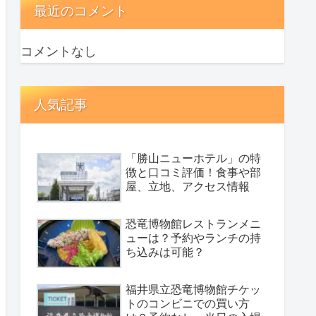
最近のコメント
コメントなし
人気記事
「勝山ニューホテル」の特
徴と口コミ評価！食事や部
屋、立地、アクセス情報
恐竜博物館レストランメニ
ューは？予約やランチの持
ち込みは可能？
福井県立恐竜博物館チケッ
トのコンビニでの買い方