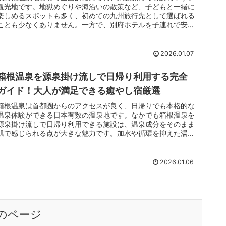
観光地です。地獄めぐりや海沿いの散策など、子どもと一緒に
楽しめるスポットも多く、初めての九州旅行先として選ばれる
ことも少なくありません。一方で、別府ホテルを子連れで安く
探そうとすると、価格だけで選んでよいのか、設備や清潔さは
大丈夫なのかと迷ってしまう方も多いのではないでしょうか。
2026.01.07
箱根温泉を源泉掛け流しで日帰り利用する完全
ガイド！大人が満足できる癒やし宿厳選
箱根温泉は首都圏からのアクセスが良く、日帰りでも本格的な
温泉体験ができる日本有数の温泉地です。なかでも箱根温泉を
源泉掛け流しで日帰り利用できる施設は、温泉成分をそのまま
肌で感じられる点が大きな魅力です。加水や循環を抑えた湯
は、湯上がりの体の軽さや肌触りの違いを実感しやすく、短時
間の滞在でも深い満足感があります。観光地として有名な箱根
ですが、実は温泉そのものの質を重視する大人の旅行者にこそ
2026.01.06
向いているエリアです。
のページ